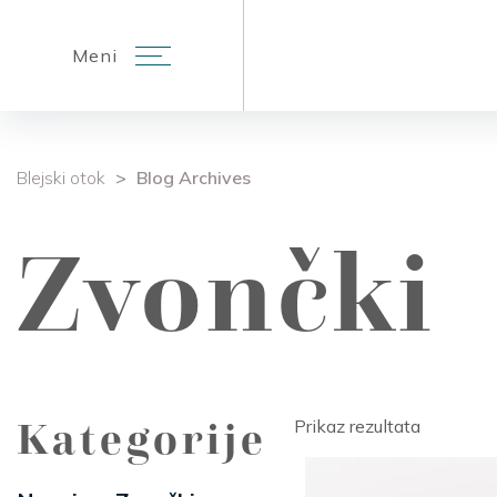
Meni
Bogoslužje
Obisk otoka
Znamenitost
Blejski otok
>
Blog Archives
Zvončki
Kategorije
Prikaz rezultata