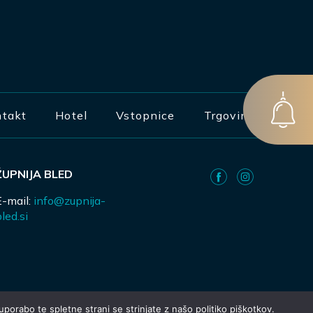
takt
Hotel
Vstopnice
Trgovina
ŽUPNIJA BLED
E-mail:
info@zupnija-
led.si
porabo te spletne strani se strinjate z našo politiko piškotkov.