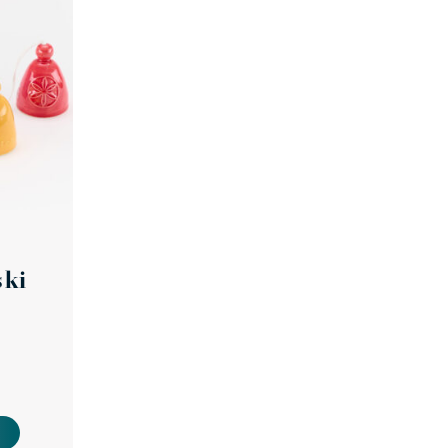
ski
ple variants. The options may be chosen on the product page
i