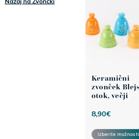
Nazaj na Zvončki
Keramični
zvonček Blej
otok, večji
8,90
€
This product has multi
Izberite možnost