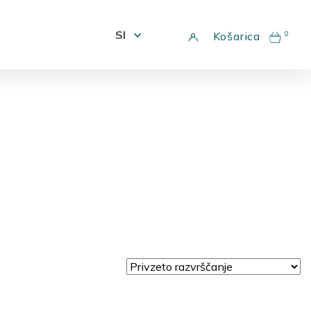
Choose a language
SI
0
Košarica
Hotel
Vstopnice
Trgovina