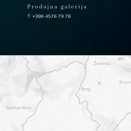
Prodajna galerija
T:
+386 4576 79 78