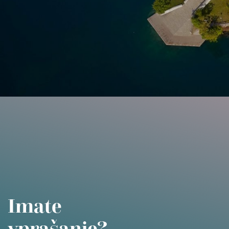
Imate
vprašanje?