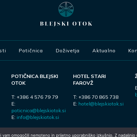
sti
Potičnica
Doživetja
Aktualno
Kon
POTIČNICA BLEJSKI
HOTEL STARI
OTOK
FAROVŽ
b
T: +386 4 576 79 79
T: +386 70 865 738
E:
E:
hotel@blejskiotok.si
poticnica@blejskiotok.si
E:
info@blejskiotok.si
i vam omogočili nemoteno in prijetno uporabniško izkušnjo. Z nadaljnjo u