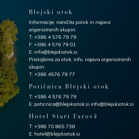
Blejski otok
Informacije, naročila porok in najava
organiziranih skupin:
T:
+386 4 576 79 79
F:
+386 4 576 79 01
E:
info@blejskiotok.si
Pristojbina za otok, info, najava organiziranih
skupin:
T: +386 4576 79 77
Potičnica Blejski otok
T:
+386 4 576 79 79
E:
poticnica@blejskiotok.si
info@blejskiotok.si
Hotel Stari Farovž
T:
+386 70 865 738
E:
hotel@blejskiotok.si