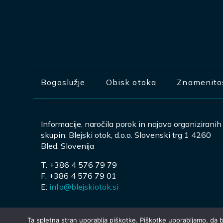
Bogoslužje
Obisk otoka
Znamenito
Informacije, naročila porok in najava organiziranih
skupin: Blejski otok, d.o.o. Slovenski trg 1 4260
Bled, Slovenija
T: +386 4 576 79 79
F: +386 4 576 79 01
E:
info@blejskiotok.si
Ta spletna stran uporablja piškotke. Piškotke uporabljamo, da b