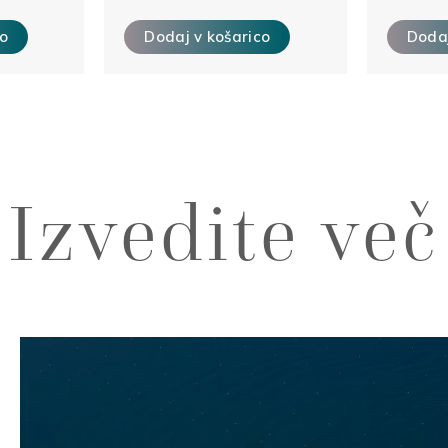
co
Dodaj v košarico
Dodaj
Izvedite več