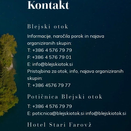
Kontakt
Blejski otok
Informacije, naročila porok in najava
organiziranih skupin:
T:
+386 4 576 79 79
F:
+386 4 576 79 01
E:
info@blejskiotok.si
Pristojbina za otok, info, najava organiziranih
skupin:
T: +386 4576 79 77
Potičnica Blejski otok
T:
+386 4 576 79 79
E:
poticnica@blejskiotok.si
info@blejskiotok.si
Hotel Stari Farovž