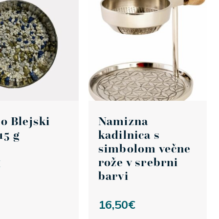
o Blejski
Namizna
15 g
kadilnica s
simbolom večne
rože v srebrni
€
barvi
16,50
€