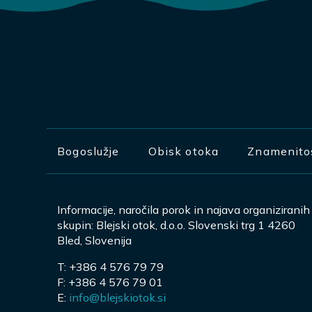
Bogoslužje
Obisk otoka
Znamenito
Informacije, naročila porok in najava organiziranih
skupin: Blejski otok, d.o.o. Slovenski trg 1 4260
Bled, Slovenija
T: +386 4 576 79 79
F: +386 4 576 79 01
E:
info@blejskiotok.si