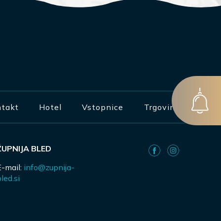
takt
Hotel
Vstopnice
Trgovina
ŽUPNIJA BLED
E-mail:
info@zupnija-
led.si