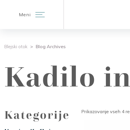
Meni
Bogoslužje
Obisk otoka
Znamenitost
Blejski otok
>
Blog Archives
Kadilo in
Kategorije
Prikazovanje vseh 4 re