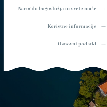
Naročilo bogoslužja in svete maše
Koristne informacije
Osnovni podatki