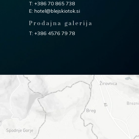
T:
+386 70 865 738
E:
hotel@blejskiotok.si
Prodajna galerija
T:
+386 4576 79 78