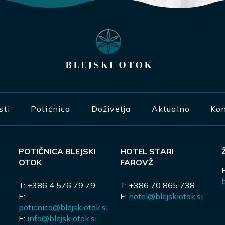
sti
Potičnica
Doživetja
Aktualno
Kon
POTIČNICA BLEJSKI
HOTEL STARI
OTOK
FAROVŽ
b
T: +386 4 576 79 79
T: +386 70 865 738
E:
E:
hotel@blejskiotok.si
poticnica@blejskiotok.si
E:
info@blejskiotok.si