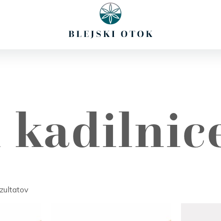
i
Potičnica
Doživetja
Aktualno
Kontakt
 kadilnic
zultatov